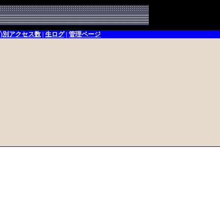
プ)別アクセス数
|
生ログ
|
管理ページ