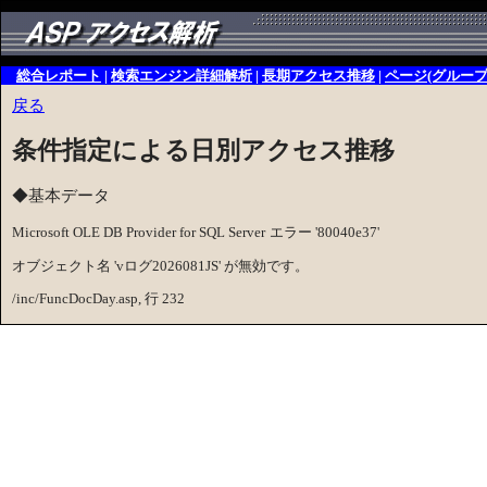
総合レポート
|
検索エンジン詳細解析
|
長期アクセス推移
|
ページ(グルー
戻る
条件指定による日別アクセス推移
◆基本データ
Microsoft OLE DB Provider for SQL Server
エラー '80040e37'
オブジェクト名 'vログ2026081JS' が無効です。
/inc/FuncDocDay.asp
, 行 232